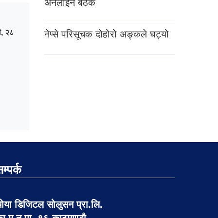
अनलाइन बैठक
ी, २८
नेप्से परिसूचक दोहोरो अङ्कले घट्यो
म्पर्क
ोया डिजिटल सोलुसन प्रा.लि.
ा.म.न.पा. १६ काठमाण्डौ