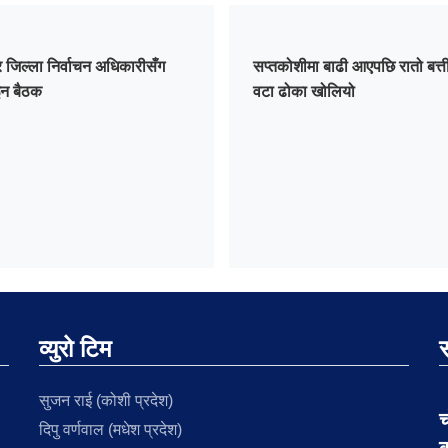
र जिल्ला निर्वाचन अधिकारीसँग
सप्तकोशीमा बाढी आएपछि रातो बत्त
न बैठक
वटा ढोका खोलियो
व्युरो टिम
स
सुजन राई (कोशी प्रदेश)
च
दिपु वर्णवाल (मधेश प्रदेश)
क