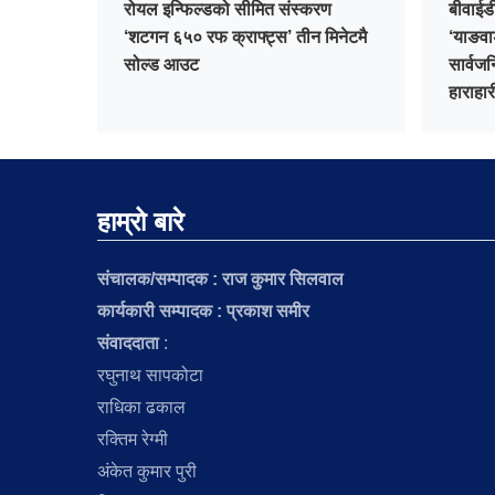
रोयल इन्फिल्डको सीमित संस्करण
बीवाईड
‘शटगन ६५० रफ क्राफ्ट्स’ तीन मिनेटमै
‘याङवा
सोल्ड आउट
सार्वजन
हाराहार
हाम्रो बारे
संचालक/सम्पादक :
राज कुमार सिलवाल
कार्यकारी सम्पादक : प्रकाश समीर
संवाददाता
:
रघुनाथ सापकोटा
राधिका ढकाल
रक्तिम रेग्मी
अंकेत कुमार पुरी