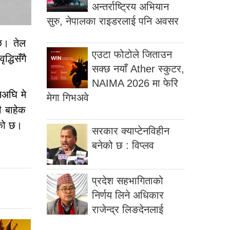
अन्तर्राष्ट्रिय अभियान
सुरु, नेपालका राइडरलाई पनि अवसर
 छ। तेल
एउटा फोटोले जिताउन
्धिसँगै
सक्छ नयाँ Ather स्कुटर,
NAIMA 2026 मा फेरि
सअघि मे
मेगा गिभअवे
ी बाहेक
ेको छ।
सरकार क्याप्टेनविहीन
बनेको छ : विप्लव
प्रदेश सहभागिताको
निर्णय लिने अधिकार
राजेन्द्र लिङदेनलाई