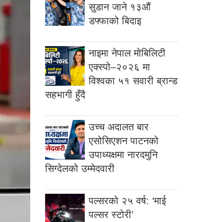
सुडान जाने १३औं
डफ्फाको बिदाइ
नाइमा नेपाल मोबिलिटी
एक्स्पो–२०२६ मा
विश्वका ५१ सवारी ब्रान्ड
सहभागी हुँदै
उच्च अदालत बार
एसोसिएशन पाटनको
उपाध्यक्षमा नारदमुनि
सिग्देलको उम्मेदवारी
पल्सरको २५ वर्ष: ‘माई
पल्सर स्टोरी’