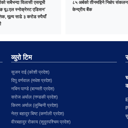
ीको सबैभन्दा विलासी एसयूभी
८५ अर्बको तीनमहिने निक्षेप संकलन ग
ङ यू८एल स्नोक्रेस्ट एडिसन’
केन्द्रीय बैंक
िक, मूल्य साढे ३ करोड रुपैयाँ
ी
व्युरो टिम
स
सुजन राई (कोशी प्रदेश)
च
दिपु वर्णवाल (मधेश प्रदेश)
क
नबिन पाण्डे (बाग्मती प्रदेश)
सरोज अर्याल (गण्डकी प्रदेश)
E
किरण अर्याल (लुम्बिनी प्रदेश)
P
नेत्र बहादुर बिष्ट (कर्णाली प्रदेश)
स
वीरबहादुर रोकाय (सुदुरपश्चिम प्रदेश)