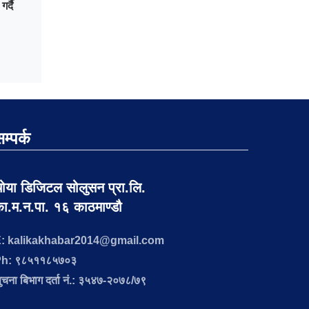
र्दै
म्पर्क
ोया डिजिटल सोलुसन प्रा.लि.
ा.म.न.पा. १६ काठमाण्डौ
: kalikakhabar2014@gmail.com
h: ९८५११८५७०३
ुचना बिभाग दर्ता नं.: ३५४७-२०७८/७९