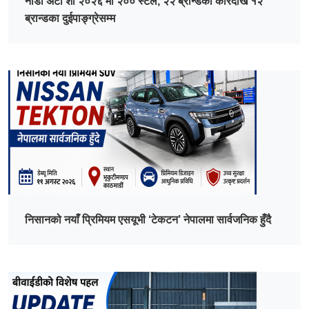
नाडा अटो शो २०२६ मा २०० स्टल, २२ ब्रान्डका कारदेखि १२
ब्रान्डका दुईपाङ्ग्रेसम्म
निसानको नयाँ प्रिमियम एसयूभी ‘टेकटन’ नेपालमा सार्वजनिक हुँदै