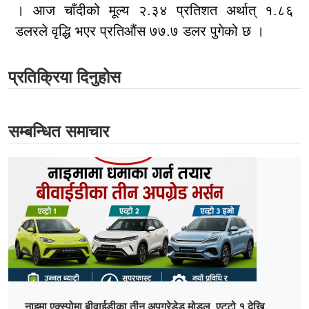
। आज चाँदीको मूल्य २.३४ प्रतिशत अर्थात् १.८६
डलरले वृद्धि भएर प्रतिऔंस ७७.७ डलर पुगेको छ ।
प्रतिक्रिया दिनुहोस
सम्बन्धित समाचार
नाइमा एक्स्पोमा बीवाईडीका तीन अपग्रेडेड मोडल, एट्टो १ देखि