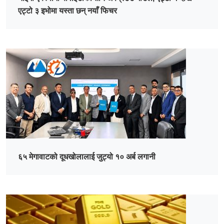
एट्टो ३ इभोमा यस्ता छन् नयाँ फिचर
६५ मेगावाटको दूधखोलालाई जुट्यो १० अर्ब लगानी