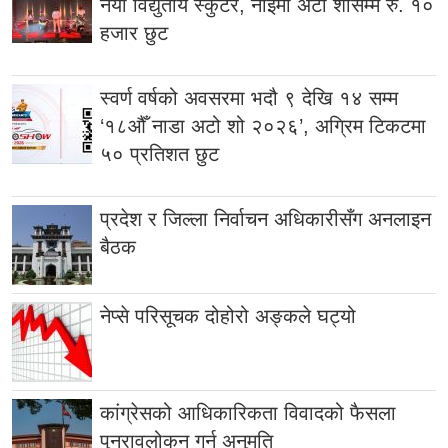
नयाँ विद्युतीय स्कुटर, नाइमा अटो शोसम्म रु. १०
हजार छुट
स्वर्ण वर्षको अवसरमा भदौ ९ देखि १४ सम्म
‘१८औँ नाडा अटो शो २०२६’, अग्रिम टिकटमा
५० प्रतिशत छुट
प्रदेश र जिल्ला निर्वाचन अधिकारीसँग अनलाइन
बैठक
नेप्से परिसूचक दोहोरो अङ्कले घट्यो
कांग्रेसको आधिकारिकता विवादको फैसला
पुनरावलोकन गर्न अनुमति