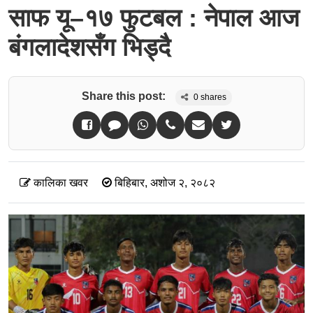
साफ यू–१७ फुटबल : नेपाल आज
बंगलादेशसँग भिड्दै
Share this post:
0
shares
कालिका खवर
बिहिबार, अशोज २, २०८२