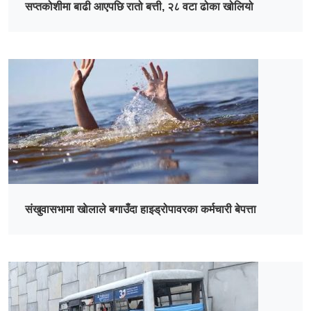
सप्तकोशीमा बाढी आएपछि रातो बत्ती, २८ वटा ढोका खोलियो
संखुवासभामा खाेलाले बगाउँदा हाइड्रोपावरका कर्मचारी बेपत्ता