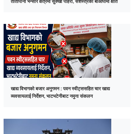
तातोपानी भन्सार क्षेत्रमा सुक्खा पहिरो, सशस्त्रको बीओपीमा क्षति
खाद्य विभागको बजार अनुगमन : पवन स्वीट्ससहित चार खाद्य
व्यवसायलाई निर्देशन, भाटभटेनीबाट नमुना संकलन