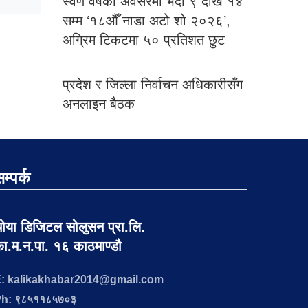
स्वर्ण वर्षको अवसरमा भदौ ९ देखि १४
सम्म ‘१८औँ नाडा अटो शो २०२६’,
अग्रिम टिकटमा ५० प्रतिशत छुट
प्रदेश र जिल्ला निर्वाचन अधिकारीसँग
अनलाइन बैठक
म्पर्क
ोया डिजिटल सोलुसन प्रा.लि.
ा.म.न.पा. १६ काठमाण्डौ
: kalikakhabar2014@gmail.com
h: ९८५११८५७०३