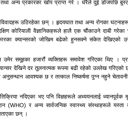
था अन्य प्रकारका खोप प्राप्त गरे । धेरैले दुई डोजपछि बुस
्न विवादहरू उठिरहेका छन् । हृदयघात तथा अन्य रोगका घटनाहर
्षिण कोरियाली वैज्ञानिकहरूले हालै एक चौंकाउने दाबी गरेक
कारका क्यान्सरको जोखिम बढेको हुनसक्ने संकेत देखिएको उ
न उमेर समूहका हजारौं व्यक्तिहरू समावेश गरिएका थिए । प्र
यान्सर देखिने दर तुलनात्मक रूपमा बढी रहेको उल्लेख गरिएको
अनुसन्धान आवश्यक छ र तत्काल निष्कर्षमा पुग्न नहुने चेतावन
क्रिया नदिएका भए पनि विज्ञहरूले अध्ययनलाई ध्यानपूर्वक मू
संगठन (WHO) र अन्य सार्वजनिक स्वास्थ्य संस्थाहरूले यस्ता द
 बताएका छन् ।