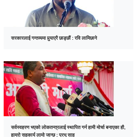
सरकारलाई गन्तव्यमा पुर्‍याएरै छाड्छौं : रवि लामिछाने
सर्वस्वहरण भएको लोकतन्त्रलाई स्थापित गर्न हामी मोर्चा बनाएका हौ,
हाम्रो सहकार्य लामो जान्छ : प्रभु साह