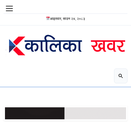
आइतवार, साउन २४, २०८३