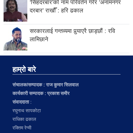
‘सिंहदरबार’को नाम परिवर्तन गरेर ‘अनामनगर
दरबार’ राखौँ : हरि ढकाल
सरकारलाई गन्तव्यमा पुर्‍याएरै छाड्छौं : रवि
लामिछाने
हाम्रो बारे
संचालक/सम्पादक :
राज कुमार सिलवाल
कार्यकारी सम्पादक : प्रकाश समीर
संवाददाता
:
रघुनाथ सापकोटा
राधिका ढकाल
रक्तिम रेग्मी