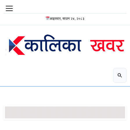
आइतवार, साउन २४, २०८३