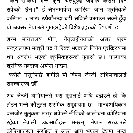
“किन रोकियो भन्ने कुनै चित्तबुझ्दो जवाफ कसैले दिन
सकेको छैन।” ई–सेभनमार्फत कोरिया जाने श्रमिकले
कम्तिमा ५ लाख रुपैयाँभन्दा बढी सजिलै कमाउन सक्ने हुँदा
यो अवसर नेपालले गुमाइरहेको विशेषज्ञहरुको टिप्पणी छ।
श्रम मन्त्रालय मौन, नेतृत्वहीनताको असर श्रम
मन्त्रालयमा मन्त्री पद नै रिक्त भएकाले निर्णय प्रक्रियामा
थप अवरोध भएको श्रमिकहरूको गुनासो छ। पाल्पाका
श्रमिक नवराज अर्याल भन्छन्,
“कसैले नसुनेपछि हामीले यो विषय जेन्जी अभियन्तालाई
समत्त्याएका छौँ।”
अब जेन्जी अभियानले यस मुद्दालाई अघि बढाउने हो कि
होइन भन्ने कौतुहल श्रमिक समुदायमा छ। मानवअधिकार
कमजोर मुलुकमा मात्र धकेल्ने नीतिको आलोचना कोरियामा
रहेका नेपाली व्यवसायीहरू भन्छन्, नेपाल सरकारले
कोरियाजस्ता सुरक्षित र उच्च आय भएका देशमा भन्दा